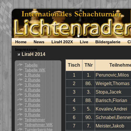
Home
News
LiraH 202X
Live
Bildergalerie
C
Impressum
LiraH 2014
Tabelle
Tisch
TNr
Teilnehm
Tabelle WK
1.Runde
1
1.
Perunovic,Milos
2.Runde
2
86.
Weigelt,Thomas
3.Runde
4.Runde
3
3.
Stopa,Jacek
5.Runde
6.Runde
4
88.
Barisch,Florian
7.Runde
5
5.
Kovalev,Andrei
8.Runde
9.Runde
6
90.
Schnabel,Bennet
Teilnehmer
Teilnehmer WK
7
7.
Meister,Jakob
Turnierberichte