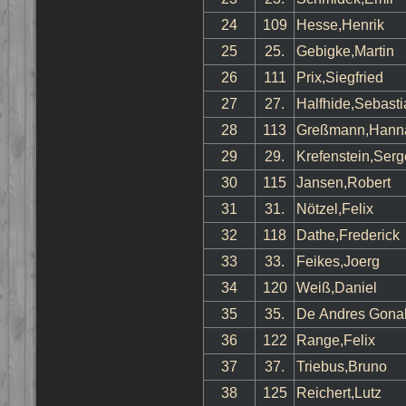
24
109
Hesse,Henrik
25
25.
Gebigke,Martin
26
111
Prix,Siegfried
27
27.
Halfhide,Sebasti
28
113
Greßmann,Hann
29
29.
Krefenstein,Serg
30
115
Jansen,Robert
31
31.
Nötzel,Felix
32
118
Dathe,Frederick
33
33.
Feikes,Joerg
34
120
Weiß,Daniel
35
35.
De Andres Gonal
36
122
Range,Felix
37
37.
Triebus,Bruno
38
125
Reichert,Lutz