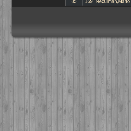
85
169
Neculman,Mario