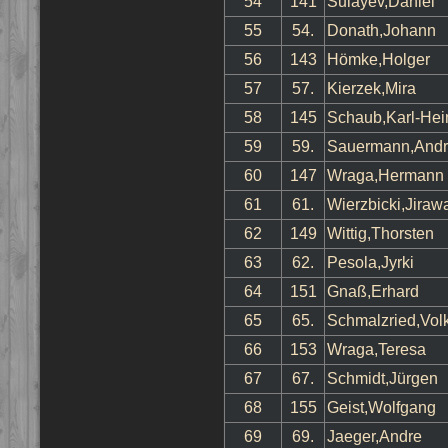
54
141
Sulayev,Daniel
55
54.
Donath,Johann
56
143
Hömke,Holger
57
57.
Kierzek,Mira
58
145
Schaub,Karl-Hei
59
59.
Sauermann,And
60
147
Wraga,Hermann
61
61.
Wierzbicki,Jiraw
62
149
Wittig,Thorsten
63
62.
Pesola,Jyrki
64
151
Gnaß,Erhard
65
65.
Schmalzried,Vol
66
153
Wraga,Teresa
67
67.
Schmidt,Jürgen
68
155
Geist,Wolfgang
69
69.
Jaeger,Andre