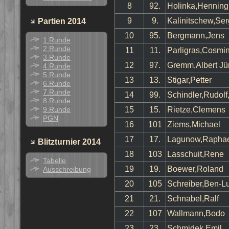
8
92.
Holinka,Henning
9
9.
Kalinitschew,Se
Partien 2014
10
95.
Bergmann,Jens
1.Runde
2.Runde
11
11.
Parligras,Cosmi
3.Runde
12
97.
Gremm,Albert Jü
4.Runde
5.Runde
13
13.
Stigar,Petter
6.Runde
7.Runde
14
99.
Schindler,Rudolf,
8.Runde
9.Runde
15
15.
Rietze,Clemens
PGN
16
101
Ziems,Michael
17
17.
Lagunow,Rapha
Blitzturnier 2014
18
103
Lasschuit,Rene
Tabelle
19
19.
Boewer,Roland
Ausschreibung
20
105
Schreiber,Ben-L
21
21.
Schnabel,Ralf
22
107
Wallmann,Bodo
23
23.
Schmidek,Emil