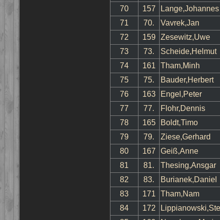
70
157
Lange,Johannes 
71
70.
Vavrek,Jan
72
159
Zesewitz,Uwe
73
73.
Scheide,Helmut
74
161
Tham,Minh
75
75.
Bauder,Herbert
76
163
Engel,Peter
77
77.
Flohr,Dennis
78
165
Boldt,Timo
79
79.
Ziese,Gerhard
80
167
Geiß,Anne
81
81.
Thesing,Ansgar
82
83.
Burianek,Daniel
83
171
Tham,Nam
84
172
Lippianowski,St