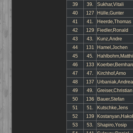
39
39.
Sukhar,Vitali
40
127
Hülle,Gunter
41
41.
Heerde,Thomas
42
129
Fiedler,Ronald
43
43.
Kunz,Andre
44
131
Hamel,Jochen
45
45.
Hahlbohm,Matth
46
133
Koerber,Bernhar
47
47.
Kirchhof,Arno
48
137
Urbaniak,Andrea
49
49.
Greiser,Christian
50
136
Bauer,Stefan
51
51.
Kutschke,Jens
52
139
Kostanyan,Hako
53
53.
Shapiro,Yosip