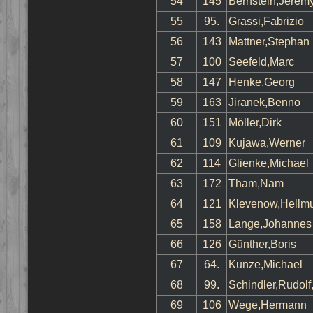
54
145
Bernstein,Jerem
55
95.
Grassi,Fabrizio
56
143
Mattner,Stephan
57
100
Seefeld,Marc
58
147
Henke,Georg
59
163
Jiranek,Benno
60
151
Möller,Dirk
61
109
Kujawa,Werner
62
114
Glienke,Michael
63
172
Tham,Nam
64
121
Klevenow,Hellmu
65
158
Lange,Johannes 
66
126
Günther,Boris
67
64.
Kunze,Michael
68
99.
Schindler,Rudolf,
69
106
Wege,Hermann