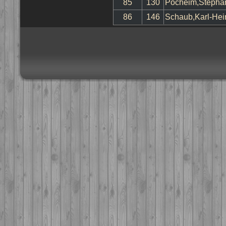
85
130
Pöcheim,Stepha
86
146
Schaub,Karl-Hei