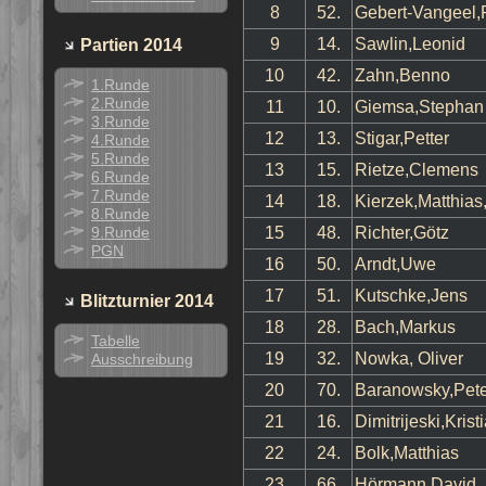
8
52.
Gebert-Vangeel,
9
14.
Sawlin,Leonid
Partien 2014
10
42.
Zahn,Benno
1.Runde
2.Runde
11
10.
Giemsa,Stephan
3.Runde
12
13.
Stigar,Petter
4.Runde
5.Runde
13
15.
Rietze,Clemens
6.Runde
7.Runde
14
18.
Kierzek,Matthias,
8.Runde
9.Runde
15
48.
Richter,Götz
PGN
16
50.
Arndt,Uwe
17
51.
Kutschke,Jens
Blitzturnier 2014
18
28.
Bach,Markus
Tabelle
19
32.
Nowka, Oliver
Ausschreibung
20
70.
Baranowsky,Pete
21
16.
Dimitrijeski,Krist
22
24.
Bolk,Matthias
23
66.
Hörmann,David