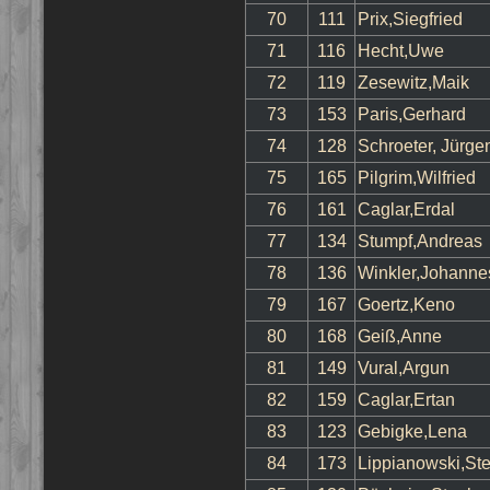
70
111
Prix,Siegfried
71
116
Hecht,Uwe
72
119
Zesewitz,Maik
73
153
Paris,Gerhard
74
128
Schroeter, Jürge
75
165
Pilgrim,Wilfried
76
161
Caglar,Erdal
77
134
Stumpf,Andreas
78
136
Winkler,Johanne
79
167
Goertz,Keno
80
168
Geiß,Anne
81
149
Vural,Argun
82
159
Caglar,Ertan
83
123
Gebigke,Lena
84
173
Lippianowski,St