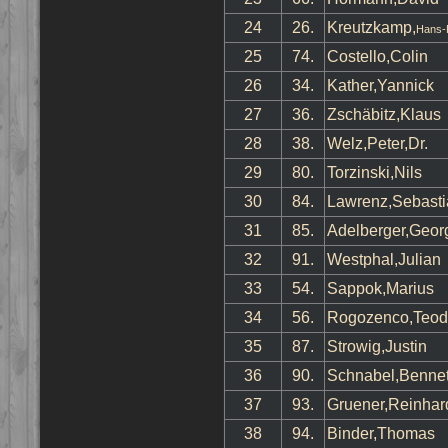
24
26.
Kreutzkamp,
Hans-
25
74.
Costello,Colin
26
34.
Kather,Yannick
27
36.
Zschäbitz,Klaus
28
38.
Welz,Peter,Dr.
29
80.
Torzinski,Nils
30
84.
Lawrenz,Sebasti
31
85.
Adelberger,Geor
32
91.
Westphal,Julian
33
54.
Sappok,Marius
34
56.
Rogozenco,Teod
35
87.
Strowig,Justin
36
90.
Schnabel,Bennet
37
93.
Gruener,Reinhar
38
94.
Binder,Thomas