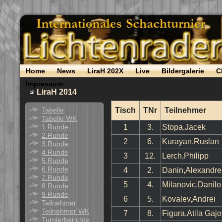
Home
News
LiraH 202X
Live
Bildergalerie
C
Impressum
LiraH 2014
Tabelle
Tisch
TNr
Teilnehmer
Tabelle WK
1.Runde
1
3.
Stopa,Jacek
2.Runde
2
6.
Kurayan,Ruslan
3.Runde
4.Runde
3
12.
Lerch,Philipp
5.Runde
6.Runde
4
2.
Danin,Alexandre
7.Runde
5
4.
Milanovic,Danilo
8.Runde
9.Runde
6
5.
Kovalev,Andrei
Teilnehmer
Teilnehmer WK
7
8.
Figura,Atila Gajo
Turnierberichte