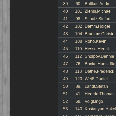
39
60.
Buttkus,Andre
40
101
Ziems,Michael
41
98.
Schulz,Stefan
42
102
Damm,Holger
43
104
Brumme,Christo
44
108
Roho,Kevin
45
110
Hesse,Henrik
46
112
Shoipov,Dennie
47
76.
Bonke,Hans-Jür
48
118
Dathe,Frederick
49
120
Weiß,Daniel
50
89.
Landt,Stefan
51
41.
Heerde,Thomas
52
68.
Voigt,Ingo
53
140
Kostanyan,Hako