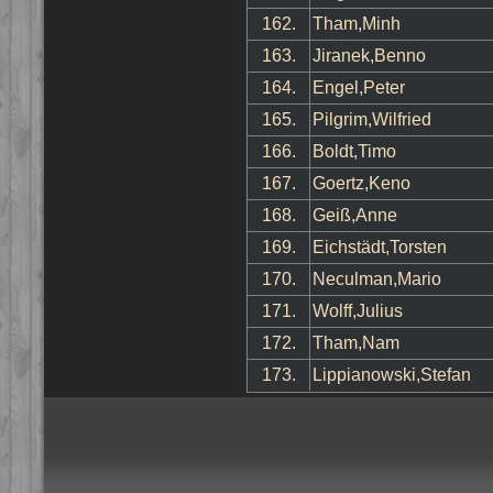
162.
Tham,Minh
163.
Jiranek,Benno
164.
Engel,Peter
165.
Pilgrim,Wilfried
166.
Boldt,Timo
167.
Goertz,Keno
168.
Geiß,Anne
169.
Eichstädt,Torsten
170.
Neculman,Mario
171.
Wolff,Julius
172.
Tham,Nam
173.
Lippianowski,Stefan