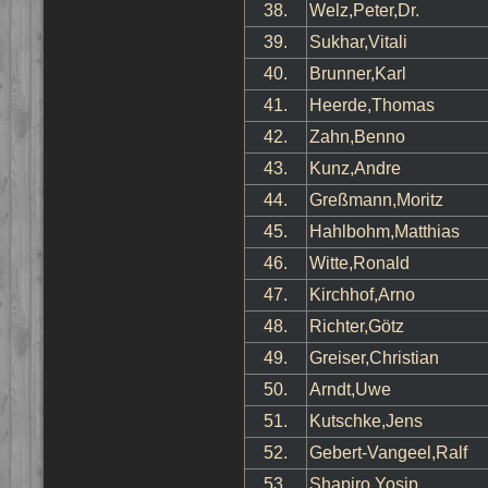
38.
Welz,Peter,Dr.
39.
Sukhar,Vitali
40.
Brunner,Karl
41.
Heerde,Thomas
42.
Zahn,Benno
43.
Kunz,Andre
44.
Greßmann,Moritz
45.
Hahlbohm,Matthias
46.
Witte,Ronald
47.
Kirchhof,Arno
48.
Richter,Götz
49.
Greiser,Christian
50.
Arndt,Uwe
51.
Kutschke,Jens
52.
Gebert-Vangeel,Ralf
53.
Shapiro,Yosip