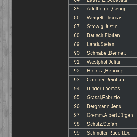
85.
Adelberger,Georg
86.
Weigelt,Thomas
87.
Strowig,Justin
88.
Barisch,Florian
89.
Landt,Stefan
90.
Schnabel,Bennett
91.
Westphal,Julian
92.
Holinka,Henning
93.
Gruener,Reinhard
94.
Binder,Thomas
95.
Grassi,Fabrizio
96.
Bergmann,Jens
97.
Gremm,Albert Jürgen
98.
Schulz,Stefan
99.
Schindler,Rudolf,Dr.