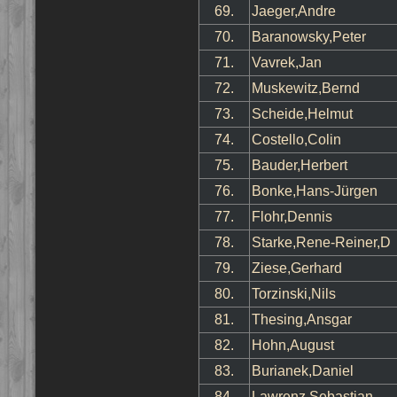
69.
Jaeger,Andre
70.
Baranowsky,Peter
71.
Vavrek,Jan
72.
Muskewitz,Bernd
73.
Scheide,Helmut
74.
Costello,Colin
75.
Bauder,Herbert
76.
Bonke,Hans-Jürgen
77.
Flohr,Dennis
78.
Starke,Rene-Reiner,D
79.
Ziese,Gerhard
80.
Torzinski,Nils
81.
Thesing,Ansgar
82.
Hohn,August
83.
Burianek,Daniel
84.
Lawrenz,Sebastian