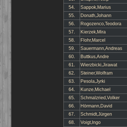
54.
Sappok,Marius
55.
Donath,Johann
56.
Rogozenco,Teodora
57.
Kierzek,Mira
58.
Flohr,Marcel
59.
Sauermann,Andreas
60.
Buttkus,Andre
61.
Wierzbicki,Jirawat
62.
Steiner,Wolfram
63.
Pesola,Jyrki
64.
Kunze,Michael
65.
Schmalzried,Volker
66.
Hörmann,David
67.
Schmidt,Jürgen
68.
Voigt,Ingo