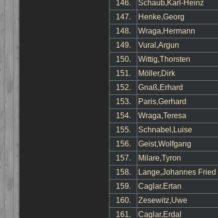
146.
Schaub,Karl-Heinz
147.
Henke,Georg
148.
Wraga,Hermann
149.
Vural,Argun
150.
Wittig,Thorsten
151.
Möller,Dirk
152.
Gnaß,Erhard
153.
Paris,Gerhard
154.
Wraga,Teresa
155.
Schnabel,Luise
156.
Geist,Wolfgang
157.
Milare,Tyron
158.
Lange,Johannes Fried
159.
Caglar,Ertan
160.
Zesewitz,Uwe
161.
Caglar,Erdal