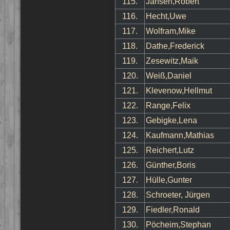
115.
Jansen,Robert
116.
Hecht,Uwe
117.
Wolfram,Mike
118.
Dathe,Frederick
119.
Zesewitz,Maik
120.
Weiß,Daniel
121.
Klevenow,Hellmut
122.
Range,Felix
123.
Gebigke,Lena
124.
Kaufmann,Mathias
125.
Reichert,Lutz
126.
Günther,Boris
127.
Hülle,Gunter
128.
Schroeter, Jürgen
129.
Fiedler,Ronald
130.
Pöcheim,Stephan