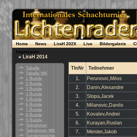
Home
News
LiraH 202X
Live
Bildergalerie
C
Impressum
LiraH 2014
Tabelle
TlnNr
Teilnehmer
Tabelle WK
1.Runde
1.
Perunovic,Milos
2.Runde
2.
Danin,Alexandre
3.Runde
4.Runde
3.
Stopa,Jacek
5.Runde
6.Runde
4.
Milanovic,Danilo
7.Runde
5.
Kovalev,Andrei
8.Runde
9.Runde
6.
Kurayan,Ruslan
Teilnehmer
Teilnehmer WK
7.
Meister,Jakob
Turnierberichte