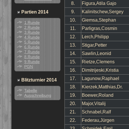
8.
Figura,Atila Gajo
9.
Kalinitschew,Sergey
Partien 2014
10.
Giemsa,Stephan
1.Runde
2.Runde
11.
Parligras,Cosmin
3.Runde
12.
Lerch,Philipp
4.Runde
5.Runde
13.
Stigar,Petter
6.Runde
7.Runde
14.
Sawlin,Leonid
8.Runde
9.Runde
15.
Rietze,Clemens
PGN
16.
Dimitrijeski,Kristia
17.
Lagunow,Raphael
Blitzturnier 2014
18.
Kierzek,Matthias,Dr.
Tabelle
19.
Boewer,Roland
Ausschreibung
20.
Major,Vitalij
21.
Schnabel,Ralf
22.
Federau,Jürgen
23.
Schmidek,Emil