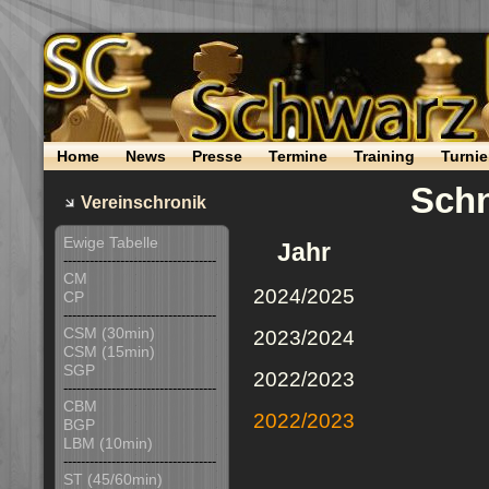
Home
News
Presse
Termine
Training
Turnie
Schn
Vereinschronik
Ewige Tabelle
Jahr
-----------------------------------
CM
2024/2025
CP
-----------------------------------
CSM (30min)
2023/2024
CSM (15min)
SGP
2022/2023
-----------------------------------
CBM
2022/2023
BGP
LBM (10min)
-----------------------------------
ST (45/60min)