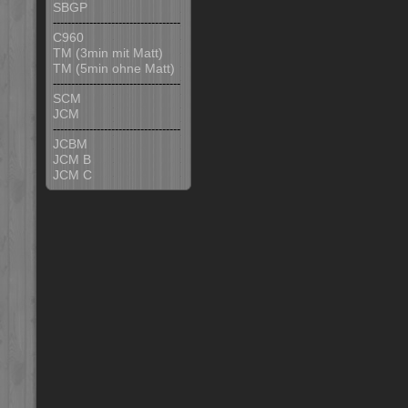
SBGP
-----------------------------------
C960
TM (3min mit Matt)
TM (5min ohne Matt)
-----------------------------------
SCM
JCM
-----------------------------------
JCBM
JCM B
JCM C