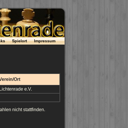
nks
Spielort
Impressum
Verein/Ort
ichtenrade e.V.
len nicht stattfinden.