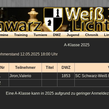
rmine
Training
Turniere
DWZ
Jugend
Chronik
Li
A-Klasse 2025
ehmerstand 12.05.2025 18:00 Uhr
nNr
Teilnehmer
Titel
DWZ
1
Jiron,Valerio
1853
SC Schwarz-Weiß L
2
Eine A-Klasse kann in 2025 aufgrund zu geringer Anmeldezah