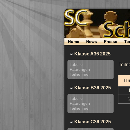
Home
News
Presse
Te
Klasse A36 2025
Tabelle
Teiln
Paarungen
Teilnehmer
Tl
Klasse B36 2025
Tabelle
Paarungen
Teilnehmer
Klasse C36 2025